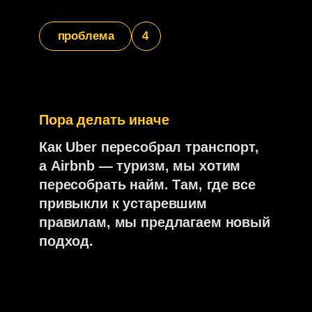
мы создали быстрый тест
чтобы помочь тебе понять:
Какая роль в командах
подходит тебе идеально;
Как твои навыки могут изменить
pet-индустрию;
Какие проекту ждут тебя
в CosmoPet
пройти финальный тест
Вопрос не в
том, берём
ли мы тебя.