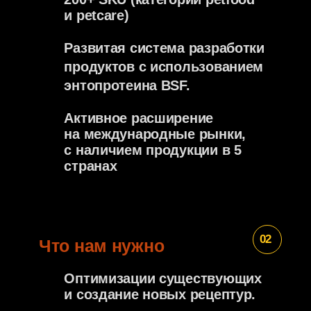
проблема
3
Классический найм рушится
hh завален тысячами
шаблонных резюме, а нам
нужны люди, которые
разделяют нашу миссию и вайб.
проблема
4
Пора делать иначе