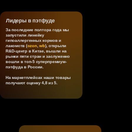
лучшую.
Почему этот тест — must-have?
Мы не нанимаем просто людей,
мы собираем осознанную команду, где
Лидеры в пэтфуде
каждый понимает свою сильную
сторону. Подробнее о подходе —
За последние полтора года мы
в статье на VC.
запустили линейку
гипоаллергенных кормов и
лакомств
(
ozon
,
wb
)
, открыли
пройти тест
R&D-центр в Китае, вышли на
рынки пяти стран и заслуженно
вошли в топ-5 суперпремиум-
пэтфуда в России.
читать статью
На маркетплейсах наши товары
получают оценку 4,8 из 5.