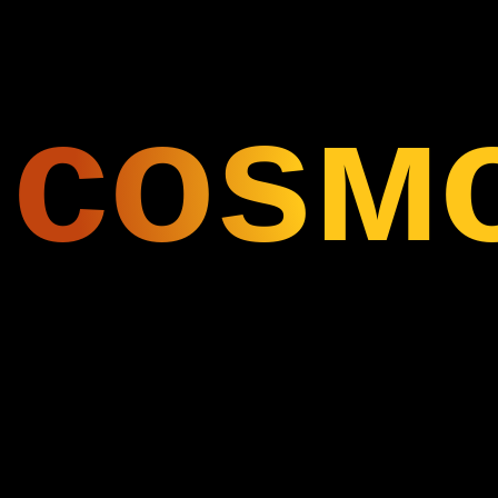
соsмор
собирает
команду мечты,
готовую
Мы разработали тест для определения