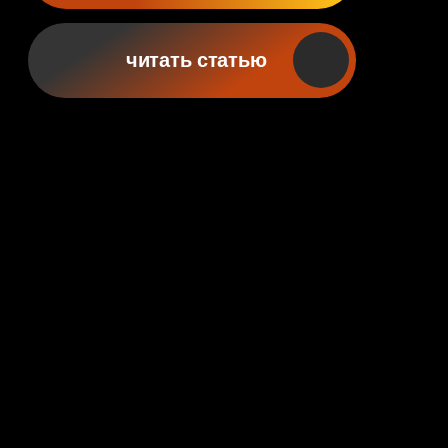
Слишком
хорошая
идея, чтобы
пройти мимо
Мы вывели корм в будущее,
но найм всего рынка застрял
в прошлом. Рынок труда
сломался, и также, как с кормом,
мы планируем его перепрошить.
пройти тест