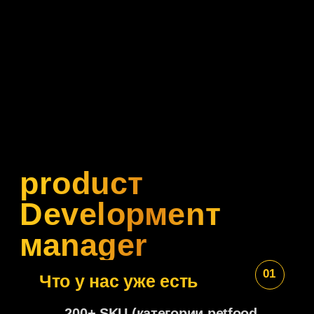
Поиск работы выматывает
Сейчас он превратился
в эмоционально
высасывающий аттракцион, где
все чувствуют себя
потерянными.
проблема
2
Система перегружена
Рекрутеры тонут в воронках,
а кандидаты в бесконечных
лабиринтах собеседований
выгорают ещё до оффера.