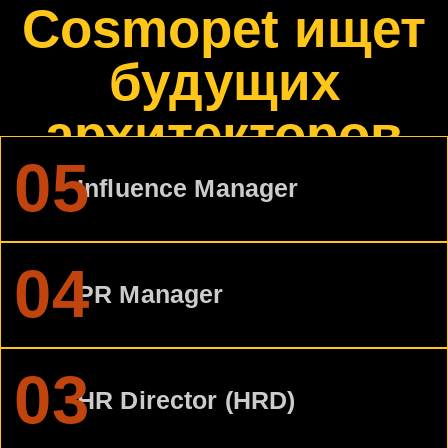
Что не так с
рынком труда
и как мы
собираемся
его
пересобрать
я в деле
я в деле