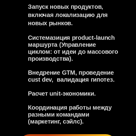
Как Uber пересобрал транспорт,
а Airbnb — туризм, мы хотим
пересобрать найм. Там, где все
привыкли к устаревшим
правилам, мы предлагаем новый
подход.
рет fооd. рет
fuтurе.
2023 | Революция вкуса
и технологий
Создали первую в России гранулу
корма на собственном энтопротеине
BSF, доказали, что «насекомый» белок
может быть массовым, полезным
и отслеживаемым. Запустили бренд
CosmoPet, прошли независимые