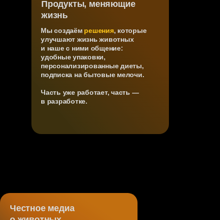
Продукты, меняющие
жизнь
Мы создаём
решения
, которые
Cosmopet ищет
улучшают жизнь животных
и наше с ними общение:
будущих
удобные упаковки,
персонализированные диеты,
архитекторов
подписка на бытовые мелочи.
05
индустрии
Часть уже работает, часть —
Influence Manager
в разработке.
04
PR Manager
03
HR Director (HRD)
02
Честное медиа
Product Manager
о животных