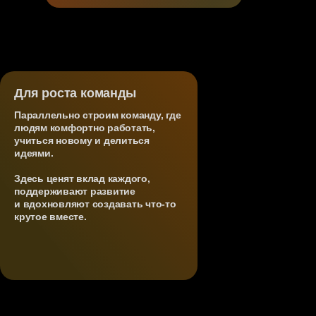
Для роста команды
Параллельно строим команду, где
людям комфортно работать,
учиться новому и делиться
Продукты,
идеями.
которые
Здесь ценят вклад каждого,
поддерживают развитие
меняют мир
и вдохновляют создавать что-то
крутое вместе.
создаются
командами.
Пройди тест, чтобы понять свою
Прямо сейчас
сильную сторону и сразу дропнуть CV
в бот. Ты узнаешь о себе много нового,
мы создаем
а мы проанализируем ответы и — если
будет total match — свяжемся с тобой.