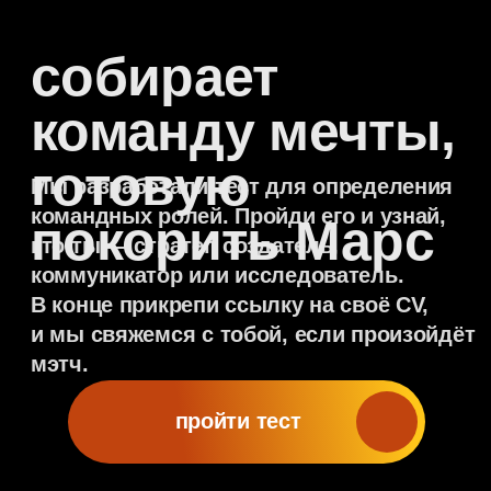
командных ролей. Пройди его и узнай,
покорить Марс
кто ты — стратег, создатель,
коммуникатор или исследователь.
В конце прикрепи ссылку на своё CV,
и мы свяжемся с тобой, если произойдёт
мэтч.
пройти тест