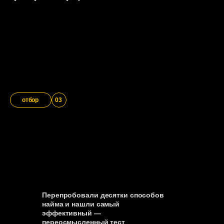
Кто мы такие?
отбор
03
Выросли из инженеров-утилизаторов
в первую в России компанию, которая
делает корм на энтопротеине*
собственного производства .
Перепробовали десятки способов
найма и нашли самый
эффективный —
переосмысленный тест